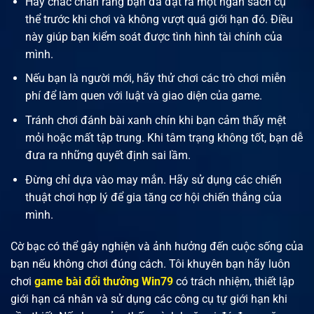
Hãy chắc chắn rằng bạn đã đặt ra một ngân sách cụ
thể trước khi chơi và không vượt quá giới hạn đó. Điều
này giúp bạn kiểm soát được tình hình tài chính của
mình.
Nếu bạn là người mới, hãy thử chơi các trò chơi miễn
phí để làm quen với luật và giao diện của game.
Tránh chơi đánh bài xanh chín khi bạn cảm thấy mệt
mỏi hoặc mất tập trung. Khi tâm trạng không tốt, bạn dễ
đưa ra những quyết định sai lầm.
Đừng chỉ dựa vào may mắn. Hãy sử dụng các chiến
thuật chơi hợp lý để gia tăng cơ hội chiến thắng của
mình.
Cờ bạc có thể gây nghiện và ảnh hưởng đến cuộc sống của
bạn nếu không chơi đúng cách. Tôi khuyên bạn hãy luôn
chơi
game bài đổi thưởng Win79
có trách nhiệm, thiết lập
giới hạn cá nhân và sử dụng các công cụ tự giới hạn khi