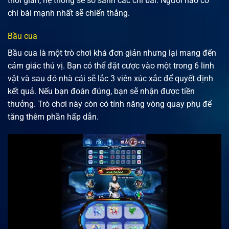
thời gian, hệ thống sẽ so sánh các chi bài. Người nào có
chi bài mạnh nhất sẽ chiến thắng.
Bầu cua
Bầu cua là một trò chơi khá đơn giản nhưng lại mang đến
cảm giác thú vị. Bạn có thể đặt cược vào một trong 6 linh
vật và sau đó nhà cái sẽ lắc 3 viên xúc xắc để quyết định
kết quả. Nếu bạn đoán đúng, bạn sẽ nhận được tiền
thưởng. Trò chơi này còn có tính năng vòng quay phụ để
tăng thêm phần hấp dẫn.