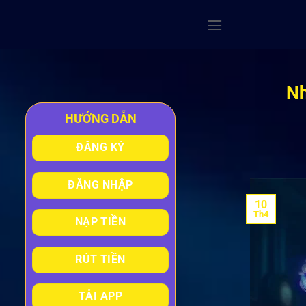
Bỏ
qua
nội
dung
Nh
HƯỚNG DẪN
ĐĂNG KÝ
ĐĂNG NHẬP
10
Th4
NẠP TIỀN
RÚT TIỀN
TẢI APP