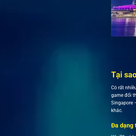
Tại sa
Có rất nhiề
game đổi th
Singapore –
khác.
Đa dạng 