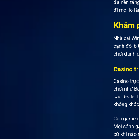
đa nền tản
đi mọi lo l
Khám p
Nhà cái Win
cạnh đó, bi
chơi đánh g
Casino t
Casino trực
chơi như Ba
các dealer
không khác 
Các game đ
Mọi sảnh ga
cứ khi nào r