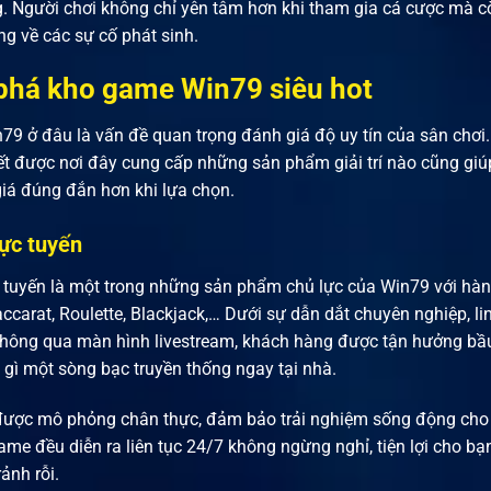
g. Người chơi không chỉ yên tâm hơn khi tham gia cá cược mà 
ắng về các sự cố phát sinh.
há kho game Win79 siêu hot
79 ở đâu là vấn đề quan trọng đánh giá độ uy tín của sân chơ
ết được nơi đây cung cấp những sản phẩm giải trí nào cũng giú
iá đúng đắn hơn khi lựa chọn.
rực tuyến
 tuyến là một trong những sản phẩm chủ lực của Win79 với hàng
ccarat, Roulette, Blackjack,… Dưới sự dẫn dắt chuyên nghiệp, li
 thông qua màn hình livestream, khách hàng được tận hưởng bầ
gì một sòng bạc truyền thống ngay tại nhà.
ược mô phỏng chân thực, đảm bảo trải nghiệm sống động cho 
me đều diễn ra liên tục 24/7 không ngừng nghỉ, tiện lợi cho bạn 
ảnh rỗi.