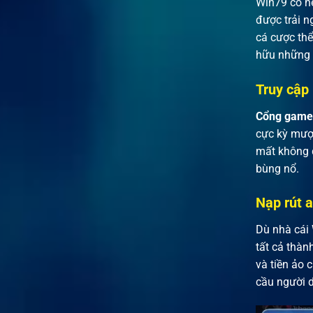
Win79 có hệ
được trải n
cá cược thể
hữu những g
Truy cập
Cổng game
cực kỳ mượt
mất không đ
bùng nổ.
Nạp rút 
Dù nhà cái 
tất cả thàn
và tiền ảo 
cầu người 