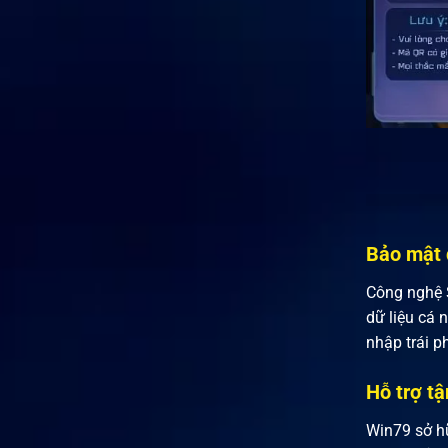
Bảo mật d
Công nghệ 
dữ liệu cá 
nhập trái p
Hỗ trợ tậ
Win79 sở hữ