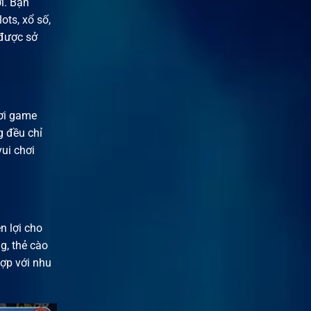
i. Bạn
ots, xổ số,
 được sở
hơi game
g đều chỉ
ui chơi
n lợi cho
g, thẻ cào
hợp với nhu