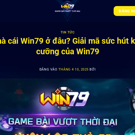
ĐĂNG N
TIN TỨC
à cái Win79 ở đâu? Giải mã sức hút 
cưỡng của Win79
ĐĂNG VÀO
THÁNG 4 10, 2025
BỞI